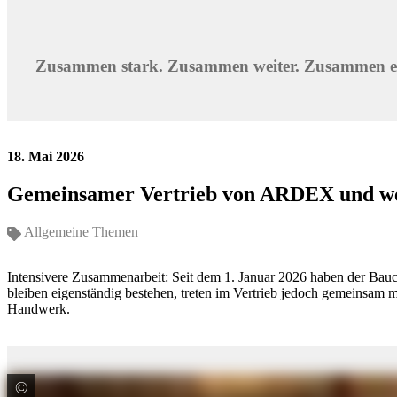
Gemeinsam näher am Kunden
Ziel war es, die besten Voraussetzungen für einen reibungslosen Start
Vertrieb machen wir unseren Kunden die Arbeit einfacher: ein Anspr
bei ARDEX. Auch wedi Geschäftsführer Fabian Rechlin sieht die Verän
Handel und Handwerk.“
©
ARDEX GmbH
Zusammen stark.
Eine gemeinsame Produktwelt, Beratung und Projektbearbeitung: Di
Fachverarbeiter erreichen ihr Ziel so zeitsparend, sicher und zuverlä
©
ARDEX GmbH
Zusammen weiter.