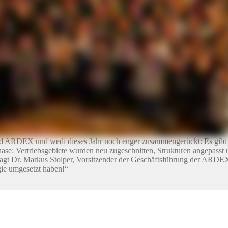
n ARDEX und wedi. Es gibt zehn Jahre System-Gewährleistung. An den
isierte Objekt- und Sanitärteam – insgesamt rund 80 Ansprechpartner u
nter ardex.de/aussendienst zusammengestellt.
Schulungsprogramm an sechs Standorten in Deutschland an. Gemeinsame