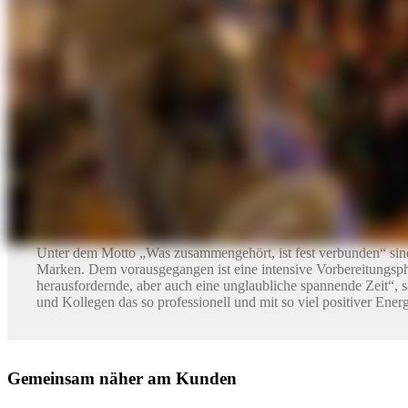
Energieeffizienz
Oberflächen
So läuft die Zusammenarbeit:
Der gemeinsame Außendienst berät zu allen Systemen vo
Statt bislang fünf Regionen gibt es neun plus das spezial
Zuständigkeiten geändert. Alle Informationen dazu sind u
Ergänzend dazu bieten die Unternehmen ein gemeinsames 
©
ARDEX GmbH