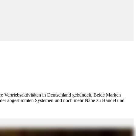
 die Kunden die Vorteile direkt sichtbar sind. „Mit einem gemeinsamen
zt Dirk Tolksdorf, Geschäftsführer Vertrieb und Anwendungstechnik
 eingespieltes Team geworden. Damit schaffen wir noch mehr Nähe zu
ündelte Vertriebs- und Beratungskompetenz in jeder Projektphase.
 und die Systemgarantie.