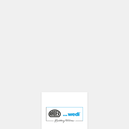
edi
hemiehersteller ARDEX und der Bad- und Nassraumspezialist wedi ihre
 mit einer Mannschaft auf – mit gebündelter Kompetenz, perfekt aufe
nd ARDEX und wedi dieses Jahr noch enger zusammengerückt: Es gibt 
ase: Vertriebsgebiete wurden neu zugeschnitten, Strukturen angepasst
 sagt Dr. Markus Stolper, Vorsitzender der Geschäftsführung der ARD
rgie umgesetzt haben!“