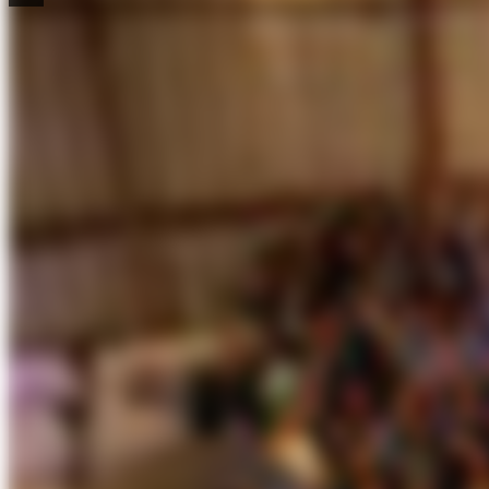
Als zuverlässiger Partner für zukunftsweisende Bauprojekte bieten
©
ARDEX GmbH
Zusammen erfolgreich.
Gemeinsame Schulungen und Trainings schaffen die Basis für erstkl
verständlich – für eine sichere, effiziente und nachhaltige Badsanieru
Ein attraktives Gesamtpaket
mit sicheren, effizienten und nachhaltigen Systemlösungen für d
©
ARDEX GmbH
Untergrund / Abdichtung
Duchboden / -bereich
Wasch- / WC-Bereich