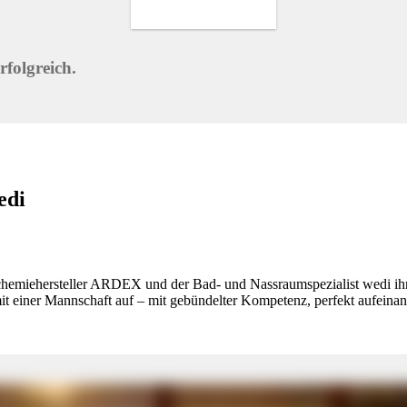
 zu schaffen. Alles sollte von Beginn an reibungslos laufen – damit für
echpartner, abgestimmte Systeme und Beratung aus einer Hand“, ergän
derung positiv: „Aus einer starken Partnerschaft ist schon jetzt ein
e systemgeprüften Aufbauempfehlungen von ARDEX und wedi bieten geb
ssig – unterstützt durch abgestimmte Produkte, eine gemeinsame Hotline