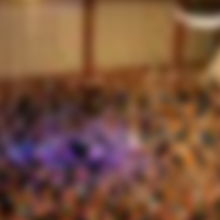
 ARDEX und wedi gemeinsam maßgeschneiderte Lösungen für jede Baust
assige Ergebnisse. Die Anwendungstechniker von ARDEX und wedi verm
ng.
ie Sanierung