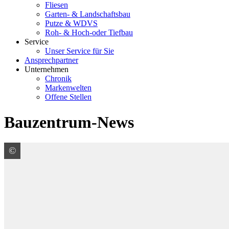
Fliesen
Garten- & Landschaftsbau
Putze & WDVS
Roh- & Hoch-oder Tiefbau
Service
Unser Service für Sie
Ansprechpartner
Unternehmen
Chronik
Markenwelten
Offene Stellen
Bauzentrum-News
©
ARDEX GmbH
Zusammen stark. Zusammen weiter. Zusammen er