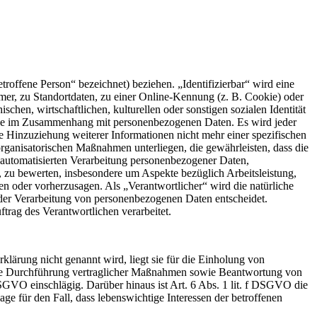
etroffene Person“ bezeichnet) beziehen. „Identifizierbar“ wird eine
mer, zu Standortdaten, zu einer Online-Kennung (z. B. Cookie) oder
hen, wirtschaftlichen, kulturellen oder sonstigen sozialen Identität
sreihe im Zusammenhang mit personenbezogenen Daten. Es wird jeder
 Hinzuziehung weiterer Informationen nicht mehr einer spezifischen
rganisatorischen Maßnahmen unterliegen, die gewährleisten, dass die
er automatisierten Verarbeitung personenbezogener Daten,
 zu bewerten, insbesondere um Aspekte bezüglich Arbeitsleistung,
ren oder vorherzusagen. Als „Verantwortlicher“ wird die natürliche
l der Verarbeitung von personenbezogenen Daten entscheidet.
ftrag des Verantwortlichen verarbeitet.
ärung nicht genannt wird, liegt sie für die Einholung von
d die Durchführung vertraglicher Maßnahmen sowie Beantwortung von
 DSGVO einschlägig. Darüber hinaus ist Art. 6 Abs. 1 lit. f DSGVO die
ge für den Fall, dass lebenswichtige Interessen der betroffenen