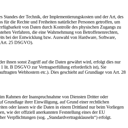
Standes der Technik, der Implementierungskosten und der Art, des
 für die Rechte und Freiheiten natürlicher Personen getroffen, um
Verfügbarkeit von Daten durch Kontrolle des physischen Zugangs zu
bestehen Verfahren, die eine Wahrnehmung von Betroffenenrechten,
its bei der Entwicklung bzw. Auswahl von Hardware, Software,
n (Art. 25 DSGVO).
r ihnen sonst Zugriff auf die Daten gewährt wird, erfolgt dies nur
1 lit. B DSGVO zur Vertragserfüllung erforderlich ist), Sie
eauftragten Webhostern etc.). Dies geschieht auf Grundlage von Art. 28
es im Rahmen der Inanspruchnahme von Diensten Dritter oder
auf Grundlage ihrer Einwilligung, auf Grund einer rechtlichen
eiten oder lassen wir die Daten in einem Drittland nur beim Vorliegen
, wie der offiziell anerkannten Feststellung eines der EU
her Verpflichtungen (sog. „Standardvertragsklauseln“) erfolgt.