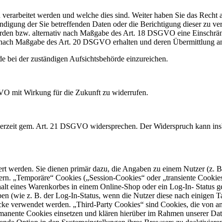
 verarbeitet werden und welche dies sind. Weiter haben Sie das Recht 
gung der Sie betreffenden Daten oder die Berichtigung dieser zu ve
erden bzw. alternativ nach Maßgabe des Art. 18 DSGVO eine Einschränk
ben, nach Maßgabe des Art. 20 DSGVO erhalten und deren Übermittlung a
 bei der zuständigen Aufsichtsbehörde einzureichen.
GVO mit Wirkung für die Zukunft zu widerrufen.
jederzeit gem. Art. 21 DSGVO widersprechen. Der Widerspruch kann in
ert werden. Sie dienen primär dazu, die Angaben zu einem Nutzer (z. 
rn. „Temporäre“ Cookies („Session-Cookies“ oder „transiente Cookies“
halt eines Warenkorbes in einem Online-Shop oder ein Log-In- Status g
en (wie z. B. der Log-In-Status, wenn die Nutzer diese nach einigen T
e verwendet werden. „Third-Party Cookies“ sind Cookies, die von and
anente Cookies einsetzen und klären hierüber im Rahmen unserer Date