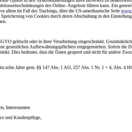
hende Option in den Systemeinstellungen ihres Browsers zu deaktivier
ktionseinschränkungen des Online- Angebots führen kann. Ein generel
vor allem im Fall des Trackings, über die US-amerikanische Seite
www.a
 Speicherung von Cookies durch deren Abschaltung in den Einstellung
nen.
O gelöscht oder in ihrer Verarbeitung eingeschränkt. Grundsätzlich w
 gesetzlichen Aufbewahrungspflichten entgegenstehen. Sofern die Date
änkt. Dies bedeutet, dass die Daten gesperrt und nicht für andere Zweck
st zehn Jahre gem. §§ 147 Abs. 1 AO, 257 Abs. 1 Nr. 1 + 4, Abs. 4 H
n, Interessenten
vice und Kundenpflege,