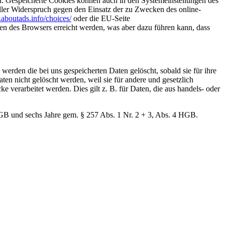
en. Gespeicherte Cookies können auch in den Systemeinstellungen des
ler Widerspruch gegen den Einsatz der zu Zwecken des online-
boutads.info/choices/
oder die EU-Seite
en des Browsers erreicht werden, was aber dazu führen kann, dass
erden die bei uns gespeicherten Daten gelöscht, sobald sie für ihre
n nicht gelöscht werden, weil sie für andere und gesetzlich
e verarbeitet werden. Dies gilt z. B. für Daten, die aus handels- oder
GB und sechs Jahre gem. § 257 Abs. 1 Nr. 2 + 3, Abs. 4 HGB.