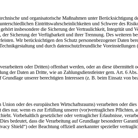
hnische und organisatorische Maßnahmen unter Berücksichtigung des 
erschiedlichen Eintrittswahrscheinlichkeiten und Schwere des Risikos
ehört insbesondere die Sicherung der Vertraulichkeit, Integrität und 
e, der Sicherung der Verfügbarkeit und ihrer Trennung. Des weiteren 
eisten. Wir berücksichtigen den Schutz personenbezogener Daten bere
 Technikgestaltung und durch datenschutzfreundliche Voreinstellunge
rbeitern oder Dritten) offenbart werden, oder an diese übermittelt ode
ung der Daten an Dritte, wie an Zahlungsdienstleister gem. Art. 6 Abs. 
auf Grundlage unserer berechtigten Interessen (z. B. beim Einsatz von b
en Union oder des europäischen Wirtschaftsraums) verarbeiten oder di
dies nur, wenn es zur Erfüllung unserer (vor)vertraglichen Pflichten, 
hieht. Vorbehaltlich gesetzlicher oder vertraglicher Erlaubnisse, verarb
ies bedeutet, dass die Verarbeitung auf Grundlage besonderer Garantien
cy Shield“) oder Beachtung offiziell anerkannter spezieller vertraglic