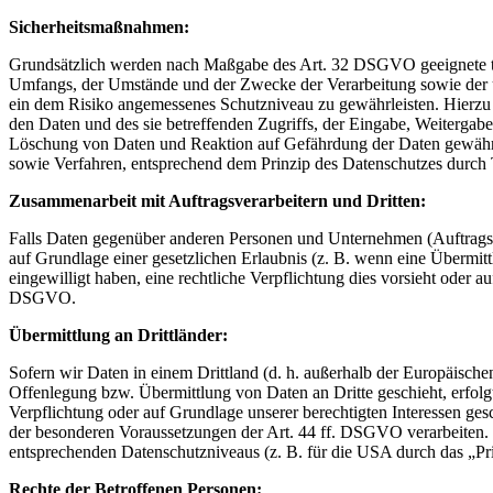
Sicherheitsmaßnahmen:
Grundsätzlich werden nach Maßgabe des Art. 32 DSGVO geeignete tec
Umfangs, der Umstände und der Zwecke der Verarbeitung sowie der unt
ein dem Risiko angemessenes Schutzniveau zu gewährleisten. Hierzu g
den Daten und des sie betreffenden Zugriffs, der Eingabe, Weitergab
Löschung von Daten und Reaktion auf Gefährdung der Daten gewährl
sowie Verfahren, entsprechend dem Prinzip des Datenschutzes durch
Zusammenarbeit mit Auftragsverarbeitern und Dritten:
Falls Daten gegenüber anderen Personen und Unternehmen (Auftragsvera
auf Grundlage einer gesetzlichen Erlaubnis (z. B. wenn eine Übermittl
eingewilligt haben, eine rechtliche Verpflichtung dies vorsieht oder 
DSGVO.
Übermittlung an Drittländer:
Sofern wir Daten in einem Drittland (d. h. außerhalb der Europäisch
Offenlegung bzw. Übermittlung von Daten an Dritte geschieht, erfolgt 
Verpflichtung oder auf Grundlage unserer berechtigten Interessen gesc
der besonderen Voraussetzungen der Art. 44 ff. DSGVO verarbeiten. D
entsprechenden Datenschutzniveaus (z. B. für die USA durch das „Priva
Rechte der Betroffenen Personen: