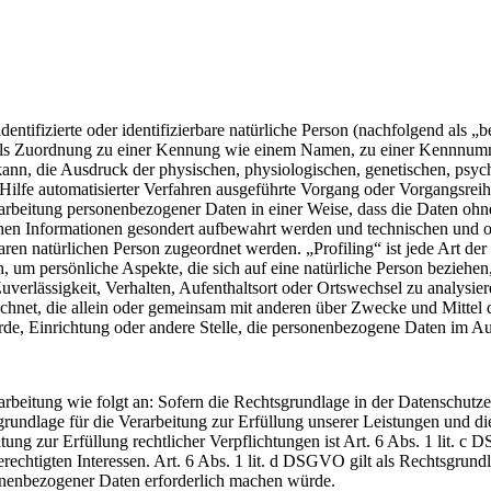
entifizierte oder identifizierbare natürliche Person (nachfolgend als „b
mittels Zuordnung zu einer Kennung wie einem Namen, zu einer Kennnum
n, die Ausdruck der physischen, physiologischen, genetischen, psychisc
hne Hilfe automatisierter Verfahren ausgeführte Vorgang oder Vorgang
rbeitung personenbezogener Daten in einer Weise, dass die Daten ohne
chen Informationen gesondert aufbewahrt werden und technischen und o
baren natürlichen Person zugeordnet werden. „Profiling“ ist jede Art d
um persönliche Aspekte, die sich auf eine natürliche Person beziehen,
Zuverlässigkeit, Verhalten, Aufenthaltsort oder Ortswechsel zu analysie
zeichnet, die allein oder gemeinsam mit anderen über Zwecke und Mitte
hörde, Einrichtung oder andere Stelle, die personenbezogene Daten im Au
itung wie folgt an: Sofern die Rechtsgrundlage in der Datenschutzerkl
sgrundlage für die Verarbeitung zur Erfüllung unserer Leistungen un
tung zur Erfüllung rechtlicher Verpflichtungen ist Art. 6 Abs. 1 lit. c
chtigten Interessen. Art. 6 Abs. 1 lit. d DSGVO gilt als Rechtsgrundla
sonenbezogener Daten erforderlich machen würde.